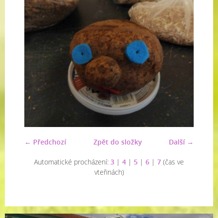
← Předchozí
Zpět do složky
Další →
Automatické procházení:
3
|
4
|
5
|
6
|
7
(čas ve
vteřinách)