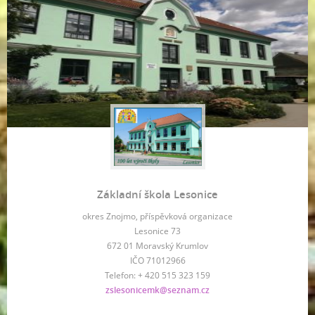
Základní škola Lesonice
okres Znojmo, příspěvková organizace
Lesonice 73
672 01 Moravský Krumlov
IČO 71012966
Telefon: + 420 515 323 159
zslesonicemk@seznam.cz