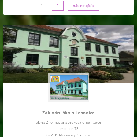
1
2
následující »
Základní škola Lesonice
okres Znojmo, příspěvková organizace
Lesonice 73
672 01 Moravský Krumlov