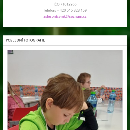
IČO 71012966
Telefon: + 420 515 323 159
zslesonicemk@seznam.cz
POSLEDNÍ FOTOGRAFIE