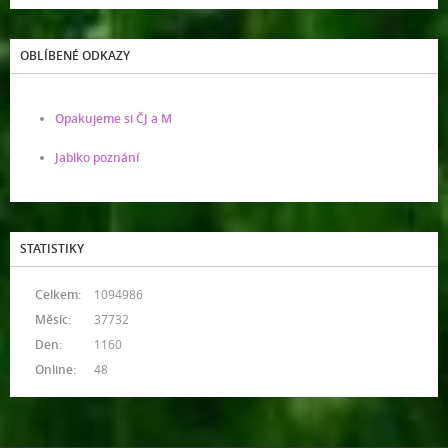
OBLÍBENÉ ODKAZY
Opakujeme si ČJ a M
Jablko poznání
STATISTIKY
Celkem:
1094986
Měsíc:
37732
Den:
1160
Online:
48