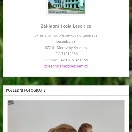
Základní škola Lesonice
okres Znojmo, příspěvková organizace
Lesonice 73
672 01 Moravský Krumlov
IČO 71012966
Telefon: + 420 515 323 159
zslesonicemk@seznam.cz
POSLEDNÍ FOTOGRAFIE