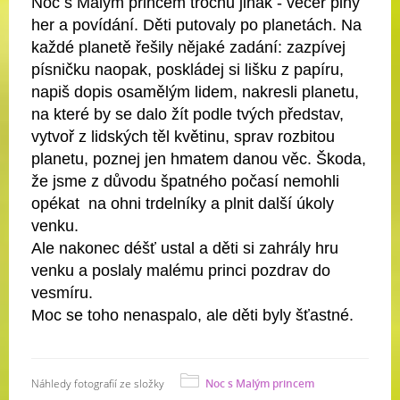
Noc s Malým princem trochu jinak - večer plný
her a povídání. Děti putovaly po planetách. Na
každé planetě řešily nějaké zadání: zazpívej
písničku naopak, poskládej si lišku z papíru,
napiš dopis osamělým lidem, nakresli planetu,
na které by se dalo žít podle tvých představ,
vytvoř z lidských těl květinu, sprav rozbitou
planetu, poznej jen hmatem danou věc. Škoda,
že jsme z důvodu špatného počasí nemohli
opékat na ohni trdelníky a plnit další úkoly
venku.
Ale nakonec déšť ustal a děti si zahrály hru
venku a poslaly malému princi pozdrav do
vesmíru.
Moc se toho nenaspalo, ale děti byly šťastné.
Náhledy fotografií ze složky
Noc s Malým princem