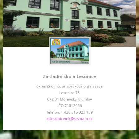
Základní škola Lesonice
okres Znojmo, příspěvková organizace
Lesonice 73
672 01 Moravský Krumlov
IČO 71012966
Telefon: + 420 515 323 159
zslesonicemk@seznam.cz