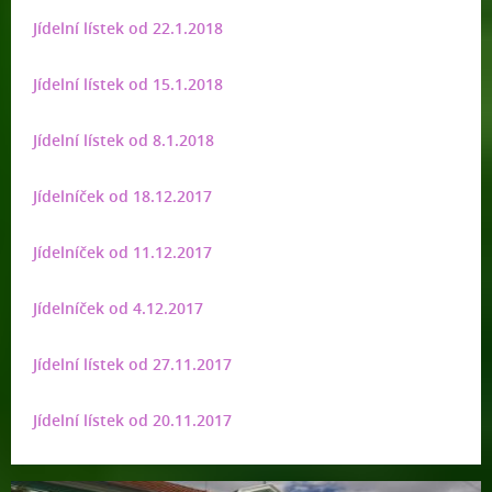
Jídelní lístek od 22.1.2018
Jídelní lístek od 15.1.2018
Jídelní lístek od 8.1.2018
Jídelníček od 18.12.2017
Jídelníček od 11.12.2017
Jídelníček od 4.12.2017
Jídelní lístek od 27.11.2017
Jídelní lístek od 20.11.2017