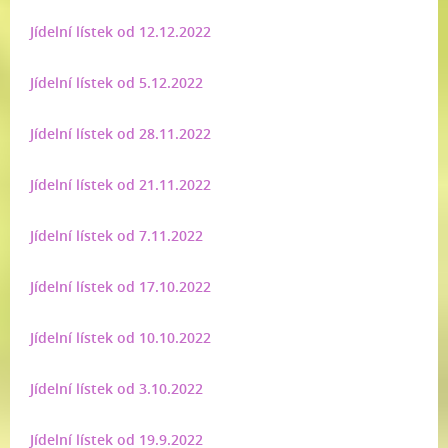
Jídelní lístek od 12.12.2022
Jídelní lístek od 5.12.2022
Jídelní lístek od 28.11.2022
Jídelní lístek od 21.11.2022
Jídelní lístek od 7.11.2022
Jídelní lístek od 17.10.2022
Jídelní lístek od 10.10.2022
Jídelní lístek od 3.10.2022
Jídelní lístek od 19.9.2022