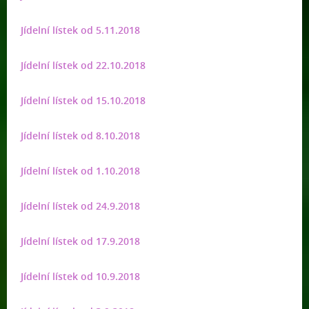
Jídelní lístek od 5.11.2018
Jídelní lístek od 22.10.2018
Jídelní lístek od 15.10.2018
Jídelní lístek od 8.10.2018
Jídelní lístek od 1.10.2018
Jídelní lístek od 24.9.2018
Jídelní lístek od 17.9.2018
Jídelní lístek od 10.9.2018