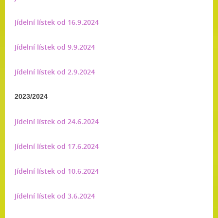
Jídelní lístek od 16.9.2024
Jídelní lístek od 9.9.2024
Jídelní lístek od 2.9.2024
2023/2024
Jídelní lístek od 24.6.2024
Jídelní lístek od 17.6.2024
Jídelní lístek od 10.6.2024
Jídelní lístek od 3.6.2024