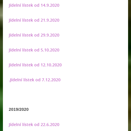
Jídelní lístek od 14.9.2020
Jídelní lístek od 21.9.2020
Jídelní lístek od 29.9.2020
Jídelní lístek od 5.10.2020
Jídelní lístek od 12.10.2020
.Jídelní lístek od 7.12.2020
2019/2020
Jídelní lístek od 22.6.2020