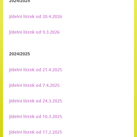
2024/2025
Jídelní lístek od 20.4.2026
Jídelní lístek od 9.3.2026
2024/2025
Jídelní lístek od 21.4.2025
Jídelní lístek od 7.4.2025
Jídelní lístek od 24.3.2025
Jídelní lístek od 10.3.2025
Jídelní lístek od 17.2.2025