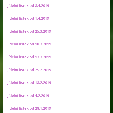
Jídelní lístek od 8.4.2019
Jídelní lístek od 1.4.2019
Jídelní lístek od 25.3.2019
Jídelní lístek od 18.3.2019
Jídelní lístek od 13.3.2019
Jídelní lístek od 25.2.2019
Jídelní lístek od 18.2.2019
Jídelní lístek od 4.2.2019
Jídelní lístek od 28.1.2019