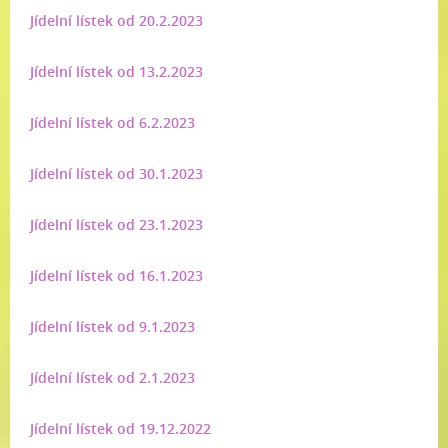
Jídelní lístek od 20.2.2023
Jídelní lístek od 13.2.2023
Jídelní lístek od 6.2.2023
Jídelní lístek od 30.1.2023
Jídelní lístek od 23.1.2023
Jídelní lístek od 16.1.2023
Jídelní lístek od 9.1.2023
Jídelní lístek od 2.1.2023
Jídelní lístek od 19.12.2022