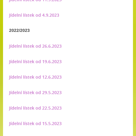
Jídelní lístek od 4.9.2023
2022/2023
Jídelní lístek od 26.6.2023
Jídelní lístek od 19.6.2023
Jídelní lístek od 12.6.2023
Jídelní lístek od 29.5.2023
Jídelní lístek od 22.5.2023
Jídelní lístek od 15.5.2023