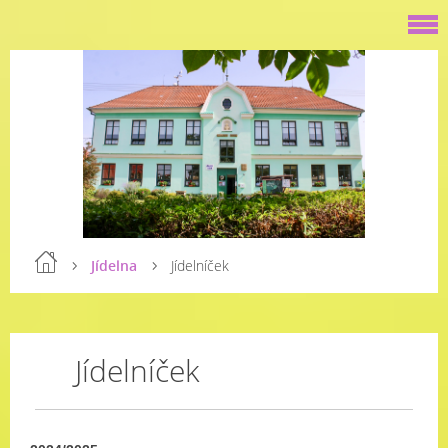
Jídelna
Jídelníček
Jídelníček