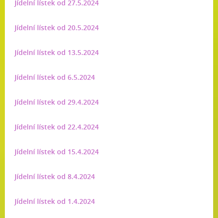
Jídelní lístek od 27.5.2024
Jídelní lístek od 20.5.2024
Jídelní lístek od 13.5.2024
Jídelní lístek od 6.5.2024
Jídelní lístek od 29.4.2024
Jídelní lístek od 22.4.2024
Jídelní lístek od 15.4.2024
Jídelní lístek od 8.4.2024
Jídelní lístek od 1.4.2024