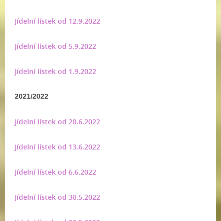
Jídelní lístek od 12.9.2022
Jídelní lístek od 5.9.2022
Jídelní lístek od 1.9.2022
2021/2022
Jídelní lístek od 20.6.2022
Jídelní lístek od 13.6.2022
Jídelní lístek od 6.6.2022
Jídelní lístek od 30.5.2022