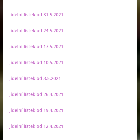
Jídelní lístek od 31.5.2021
Jídelní lístek od 24.5.2021
Jídelní lístek od 17.5.2021
Jídelní lístek od 10.5.2021
Jídelní lístek od 3.5.2021
Jídelní lístek od 26.4.2021
Jídelní lístek od 19.4.2021
Jídelní lístek od 12.4.2021