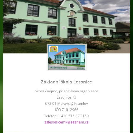
Základní škola Lesonice
okres Znojmo, příspěvková organizace
Lesonice 73
672 01 Moravský Krumlov
IČO 71012966
Telefon: + 420 515 323 159
zslesonicemk@seznam.cz