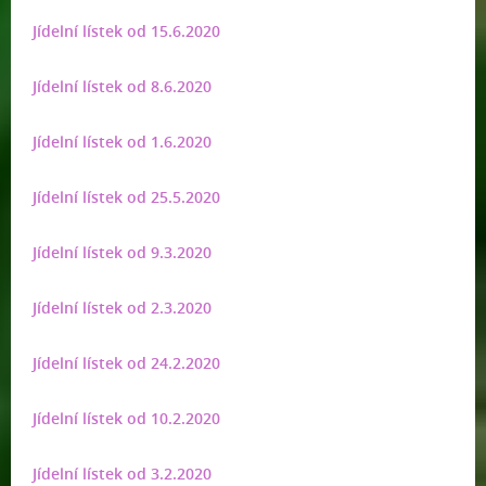
Jídelní lístek od 15.6.2020
Jídelní lístek od 8.6.2020
Jídelní lístek od 1.6.2020
Jídelní lístek od 25.5.2020
Jídelní lístek od 9.3.2020
Jídelní lístek od 2.3.2020
Jídelní lístek od 24.2.2020
Jídelní lístek od 10.2.2020
Jídelní lístek od 3.2.2020