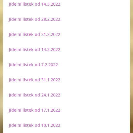
Jídelní lístek od 14.3.2022
Jídelní lístek od 28.2.2022
Jídelní lístek od 21.2.2022
Jídelní lístek od 14.2.2022
Jídelní lístek od 7.2.2022
Jídelní lístek od 31.1.2022
Jídelní lístek od 24.1.2022
Jídelní lístek od 17.1.2022
Jídelní lístek od 10.1.2022