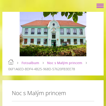
Fotoalbum
Noc s Malým princem
06F1A6ED-BDF4-4B25-968D-57620FB3EE78
Noc s Malým princem