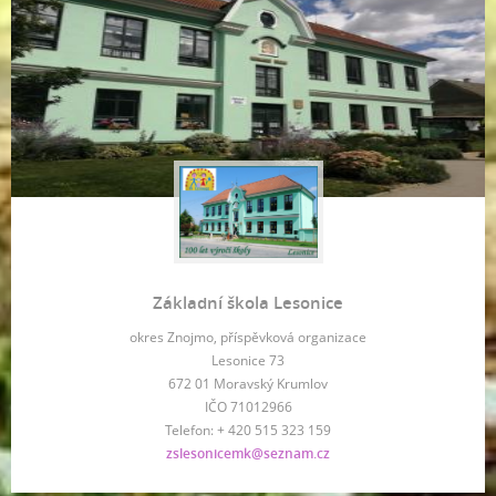
Základní škola Lesonice
okres Znojmo, příspěvková organizace
Lesonice 73
672 01 Moravský Krumlov
IČO 71012966
Telefon: + 420 515 323 159
zslesonicemk@seznam.cz