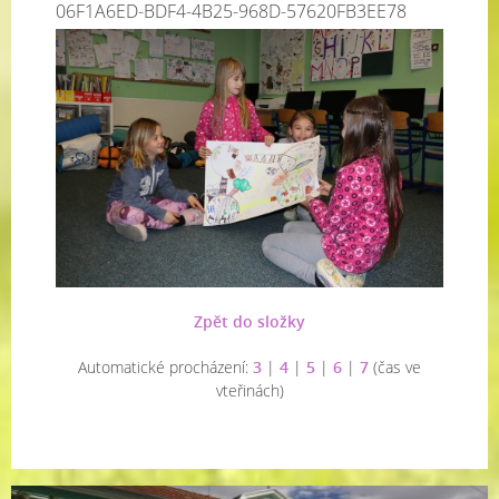
06F1A6ED-BDF4-4B25-968D-57620FB3EE78
Zpět do složky
Automatické procházení:
3
|
4
|
5
|
6
|
7
(čas ve
vteřinách)