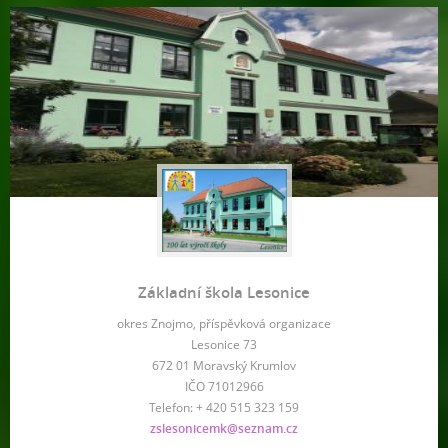
Základní škola Lesonice
okres Znojmo, příspěvková organizace
Lesonice 73
672 01 Moravský Krumlov
IČO 71012966
Telefon: + 420 515 323 159
zslesonicemk@seznam.cz