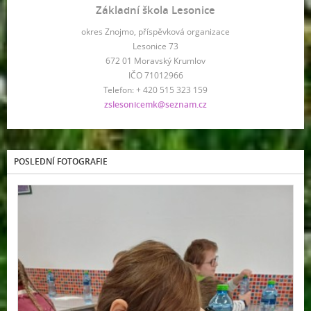
Základní škola Lesonice
okres Znojmo, příspěvková organizace
Lesonice 73
672 01 Moravský Krumlov
IČO 71012966
Telefon: + 420 515 323 159
zslesonicemk@seznam.cz
POSLEDNÍ FOTOGRAFIE