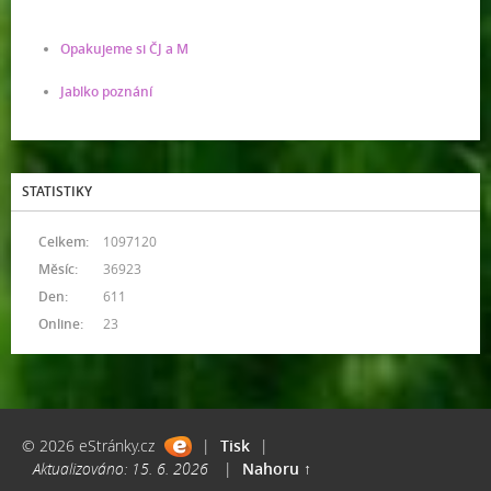
Opakujeme si ČJ a M
Jablko poznání
STATISTIKY
Celkem:
1097120
Měsíc:
36923
Den:
611
Online:
23
© 2026 eStránky.cz
|
Tisk
|
Aktualizováno: 15. 6. 2026
|
Nahoru ↑