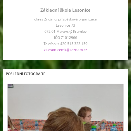
Základní škola Lesonice
okres Znojmo, příspěvková organizace
Lesonice 73
672 01 Moravský Krumlov
IČO 71012966
Telefon: + 420 515 323 159
zslesonicemk@seznam.cz
POSLEDNÍ FOTOGRAFIE