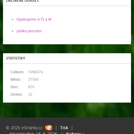
OBLÍBENÉ ODKAZY
Opakujeme si ČJ a M
Jablko poznání
STATISTIKY
Celkem:
1096674
Měsíc:
37560
Den:
879
Online:
32
© 2026 eStránky.cz
|
Tisk
|
Aktualizováno: 15. 6. 2026
|
Nahoru ↑