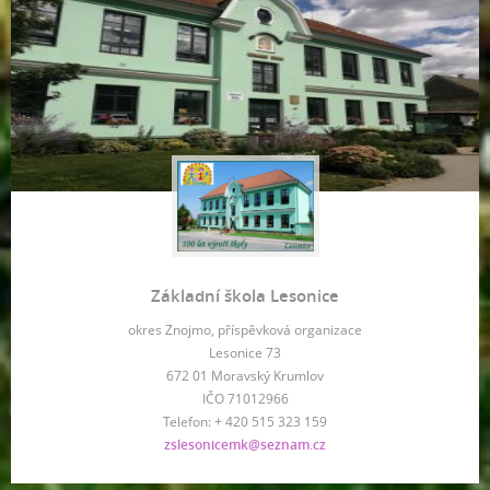
Základní škola Lesonice
okres Znojmo, příspěvková organizace
Lesonice 73
672 01 Moravský Krumlov
IČO 71012966
Telefon: + 420 515 323 159
zslesonicemk@seznam.cz