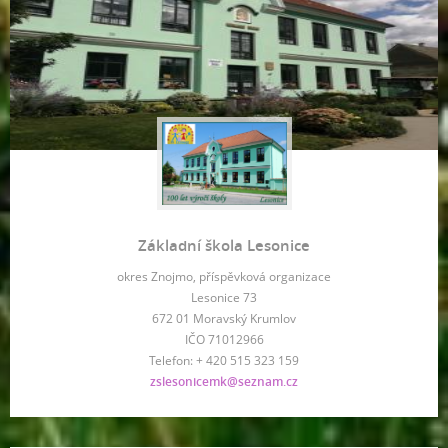
Základní škola Lesonice
okres Znojmo, příspěvková organizace
Lesonice 73
672 01 Moravský Krumlov
IČO 71012966
Telefon: + 420 515 323 159
zslesonicemk@seznam.cz