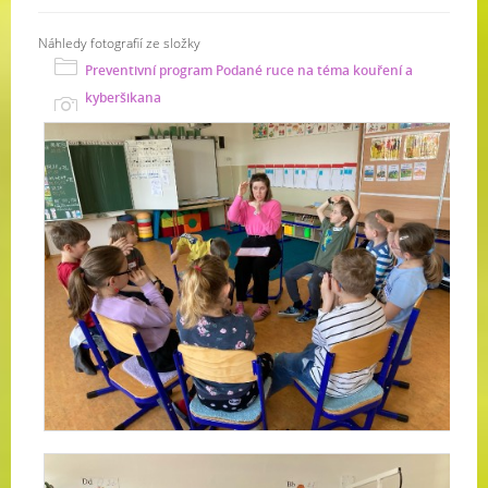
Náhledy fotografií ze složky
Preventivní program Podané ruce na téma kouření a
kyberšikana