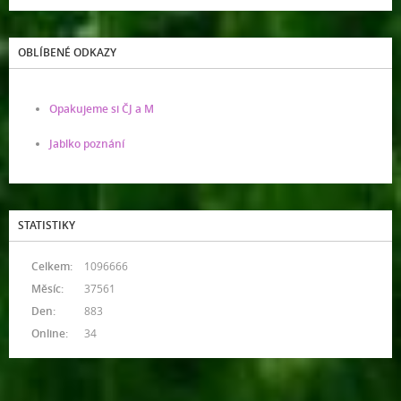
OBLÍBENÉ ODKAZY
Opakujeme si ČJ a M
Jablko poznání
STATISTIKY
Celkem:
1096666
Měsíc:
37561
Den:
883
Online:
34