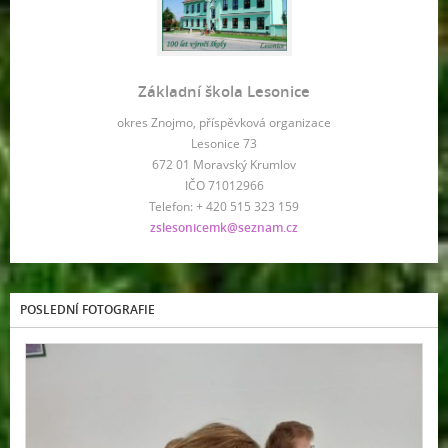
Základní škola Lesonice
okres Znojmo, příspěvková organizace
Lesonice 73
672 01 Moravský Krumlov
IČO 71012966
Telefon: + 420 515 323 159
zslesonicemk@seznam.cz
POSLEDNÍ FOTOGRAFIE