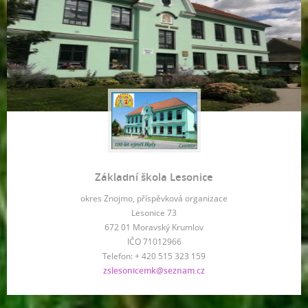
Základní škola Lesonice
okres Znojmo, příspěvková organizace
Lesonice 73
672 01 Moravský Krumlov
IČO 71012966
Telefon: + 420 515 323 159
zslesonicemk@seznam.cz