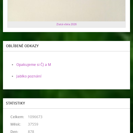
Zlatá včela 2026
OBLÍBENÉ ODKAZY
Opakujeme si ČJ a M
Jablko poznání
STATISTIKY
Celkem:
1096673
Měsíc:
37559
Den:
878