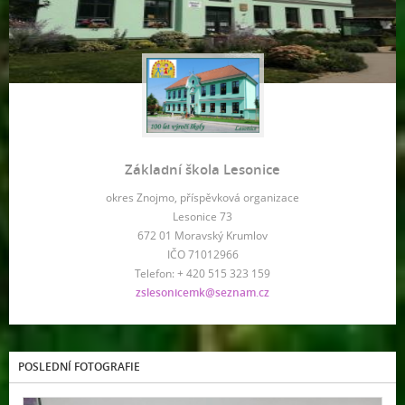
Základní škola Lesonice
okres Znojmo, příspěvková organizace
Lesonice 73
672 01 Moravský Krumlov
IČO 71012966
Telefon: + 420 515 323 159
zslesonicemk@seznam.cz
POSLEDNÍ FOTOGRAFIE