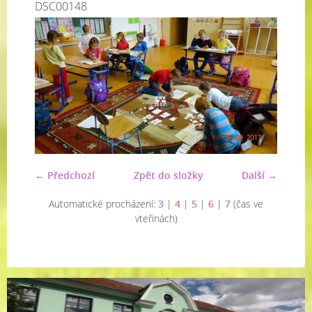
DSC00148
← Předchozí
Zpět do složky
Další →
Automatické procházení:
3
|
4
|
5
|
6
|
7
(čas ve
vteřinách)