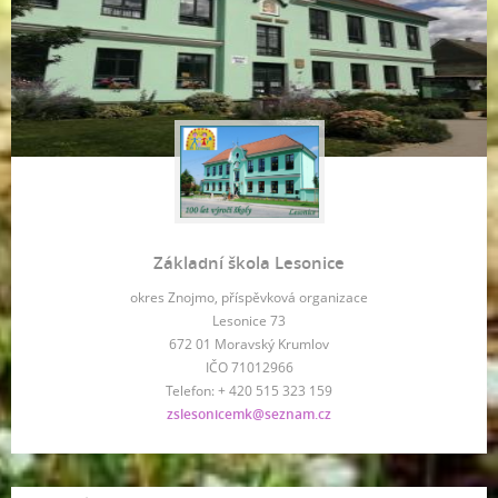
Základní škola Lesonice
okres Znojmo, příspěvková organizace
Lesonice 73
672 01 Moravský Krumlov
IČO 71012966
Telefon: + 420 515 323 159
zslesonicemk@seznam.cz