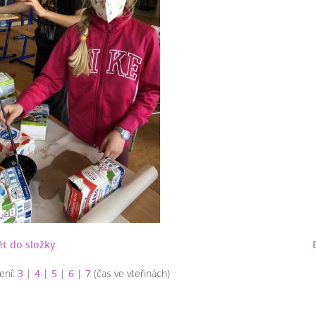
t do složky
ení:
3
|
4
|
5
|
6
|
7
(čas ve vteřinách)