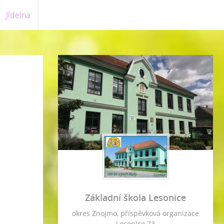
Jídelna
Základní škola Lesonice
okres Znojmo, příspěvková organizace
Lesonice 73