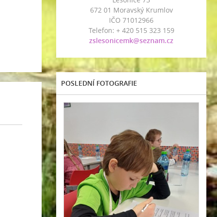
672 01 Moravský Krumlov
IČO 71012966
Telefon: + 420 515 323 159
zslesonicemk@seznam.cz
POSLEDNÍ FOTOGRAFIE