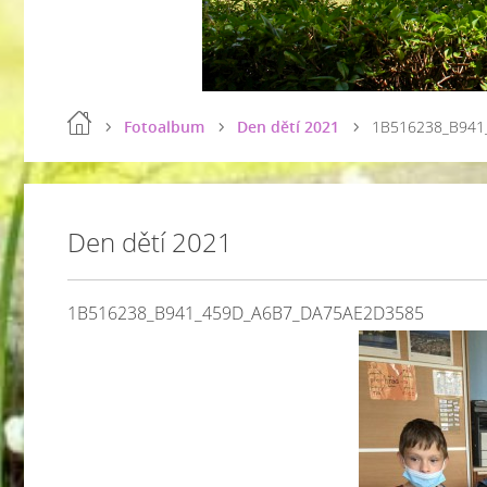
Fotoalbum
Den dětí 2021
1B516238_B941
Den dětí 2021
1B516238_B941_459D_A6B7_DA75AE2D3585