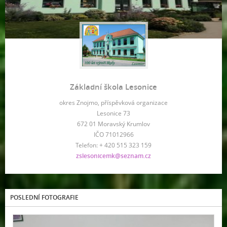
Základní škola Lesonice
okres Znojmo, příspěvková organizace
Lesonice 73
672 01 Moravský Krumlov
IČO 71012966
Telefon: + 420 515 323 159
zslesonicemk@seznam.cz
POSLEDNÍ FOTOGRAFIE