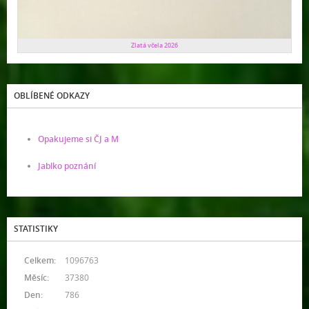
Zlatá včela 2026
OBLÍBENÉ ODKAZY
Opakujeme si ČJ a M
Jablko poznání
STATISTIKY
Celkem:
1096763
Měsíc:
37380
Den:
786