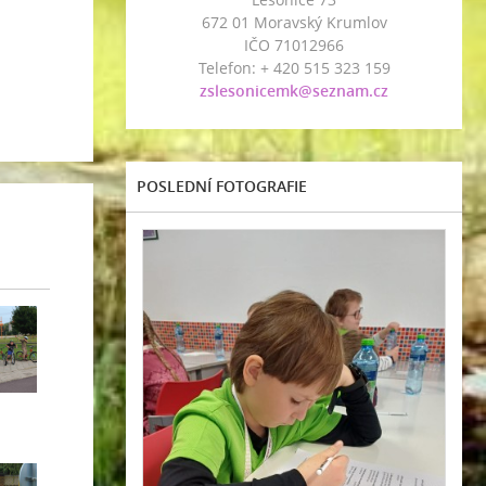
672 01 Moravský Krumlov
IČO 71012966
Telefon: + 420 515 323 159
zslesonicemk@seznam.cz
POSLEDNÍ FOTOGRAFIE