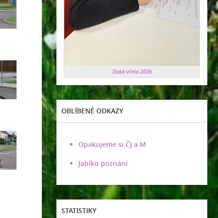
Zlatá včela 2026
OBLÍBENÉ ODKAZY
Opakujeme si ČJ a M
Jablko poznání
STATISTIKY