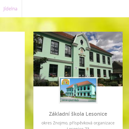
Jídelna
Základní škola Lesonice
okres Znojmo, příspěvková organizace
Lesonice 73