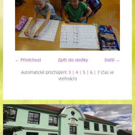
← Předchozí
Zpět do složky
Další →
Automatické procházení:
3
|
4
|
5
|
6
|
7
(čas ve
vteřinách)