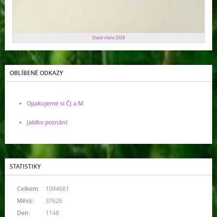
Zlatá včela 2026
OBLÍBENÉ ODKAZY
Opakujeme si ČJ a M
Jablko poznání
STATISTIKY
Celkem:
1094661
Měsíc:
37626
Den:
1148