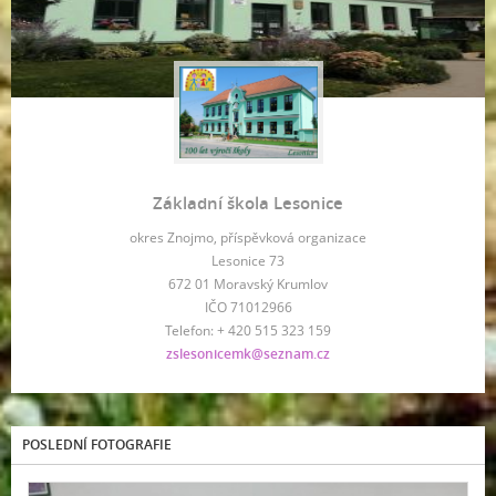
Základní škola Lesonice
okres Znojmo, příspěvková organizace
Lesonice 73
672 01 Moravský Krumlov
IČO 71012966
Telefon: + 420 515 323 159
zslesonicemk@seznam.cz
POSLEDNÍ FOTOGRAFIE