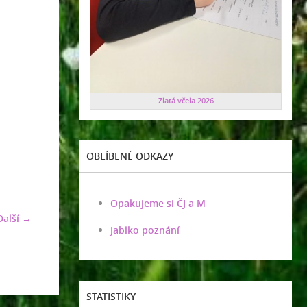
Zlatá včela 2026
OBLÍBENÉ ODKAZY
Opakujeme si ČJ a M
Další →
Jablko poznání
STATISTIKY