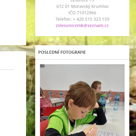
672 01 Moravský Krumlov
IČO 71012966
Telefon: + 420 515 323 159
zslesonicemk@seznam.cz
POSLEDNÍ FOTOGRAFIE