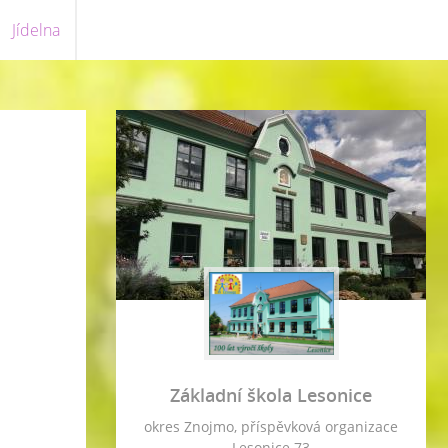
Jídelna
Základní škola Lesonice
okres Znojmo, příspěvková organizace
Lesonice 73