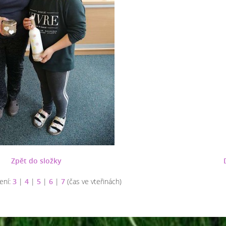
Zpět do složky
ení:
3
|
4
|
5
|
6
|
7
(čas ve vteřinách)