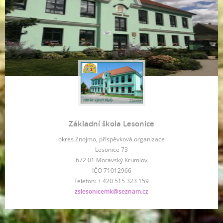
Základní škola Lesonice
okres Znojmo, příspěvková organizace
Lesonice 73
672 01 Moravský Krumlov
IČO 71012966
Telefon: + 420 515 323 159
zslesonicemk@seznam.cz