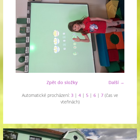
Zpět do složky
Další →
Automatické procházení:
3
|
4
|
5
|
6
|
7
(čas ve
vteřinách)