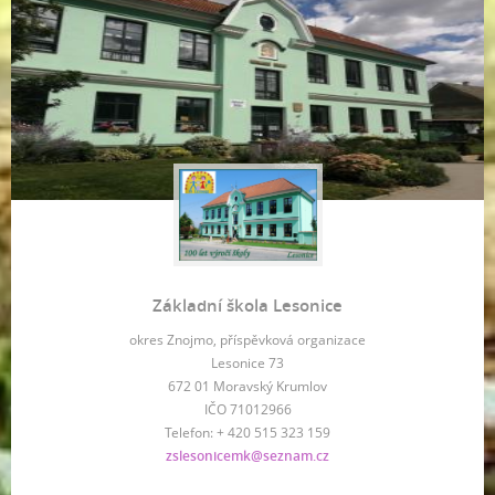
Základní škola Lesonice
okres Znojmo, příspěvková organizace
Lesonice 73
672 01 Moravský Krumlov
IČO 71012966
Telefon: + 420 515 323 159
zslesonicemk@seznam.cz