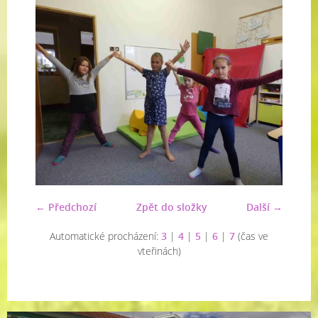
← Předchozí
Zpět do složky
Další →
Automatické procházení:
3
|
4
|
5
|
6
|
7
(čas ve
vteřinách)