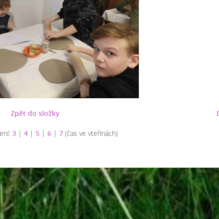
Zpět do složky
ení:
3
|
4
|
5
|
6
|
7
(čas ve vteřinách)