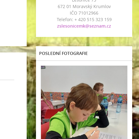
672 01 Moravský Krumlov
IČO 71012966
Telefon: + 420 515 323 159
zslesonicemk@seznam.cz
POSLEDNÍ FOTOGRAFIE