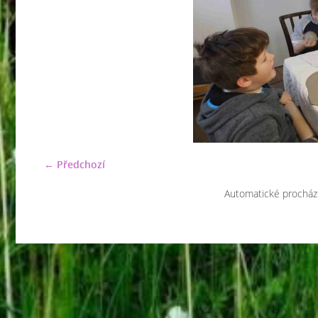
← Předchozí
Automatické procház