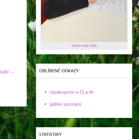
Zlatá včela 2026
OBLÍBENÉ ODKAZY
Další →
Opakujeme si ČJ a M
Jablko poznání
STATISTIKY