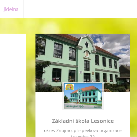
Jídelna
Základní škola Lesonice
okres Znojmo, příspěvková organizace
Lesonice 73