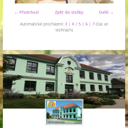
← Předchozí
Zpět do složky
Další →
Automatické procházení:
3
|
4
|
5
|
6
|
7
(čas ve
vteřinách)