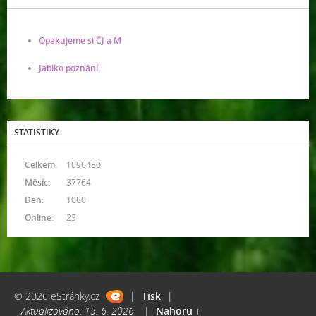
Opakujeme si ČJ a M
Jablko poznání
STATISTIKY
Celkem:
1096480
Měsíc:
37764
Den:
1080
Online:
23
© 2026 eStránky.cz
|
Tisk
|
Aktualizováno: 15. 6. 2026
|
Nahoru ↑