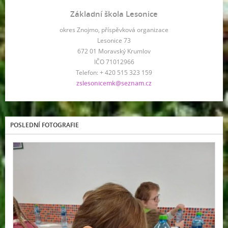
Základní škola Lesonice
okres Znojmo, příspěvková organizace
Lesonice 73
672 01 Moravský Krumlov
IČO 71012966
Telefon: + 420 515 323 159
zslesonicemk@seznam.cz
POSLEDNÍ FOTOGRAFIE