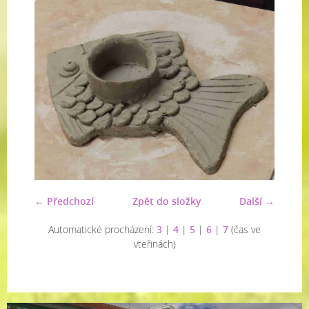
← Předchozí
Zpět do složky
Další →
Automatické procházení:
3
|
4
|
5
|
6
|
7
(čas ve
vteřinách)