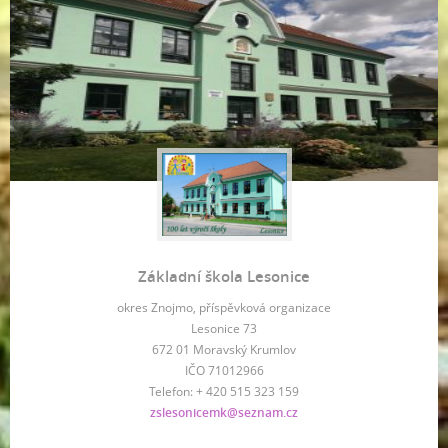
Základní škola Lesonice
okres Znojmo, příspěvková organizace
Lesonice 73
672 01 Moravský Krumlov
IČO 71012966
Telefon: + 420 515 323 159
zslesonicemk@seznam.cz