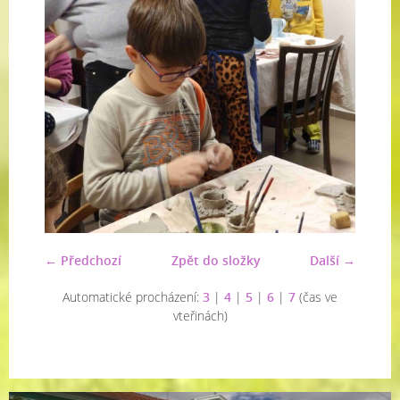
← Předchozí
Zpět do složky
Další →
Automatické procházení:
3
|
4
|
5
|
6
|
7
(čas ve
vteřinách)