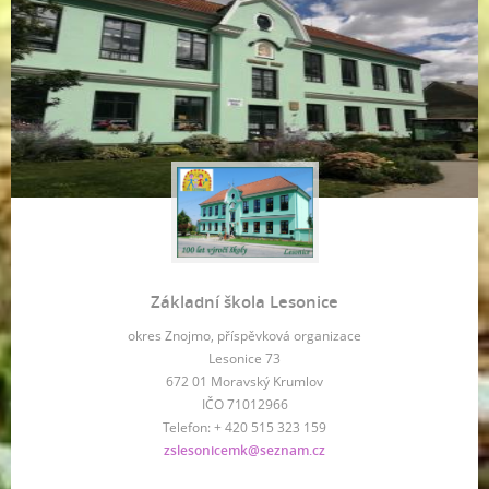
Základní škola Lesonice
okres Znojmo, příspěvková organizace
Lesonice 73
672 01 Moravský Krumlov
IČO 71012966
Telefon: + 420 515 323 159
zslesonicemk@seznam.cz