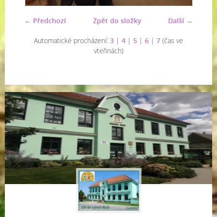
← Předchozí
Zpět do složky
Další →
Automatické procházení:
3
|
4
|
5
|
6
|
7
(čas ve
vteřinách)