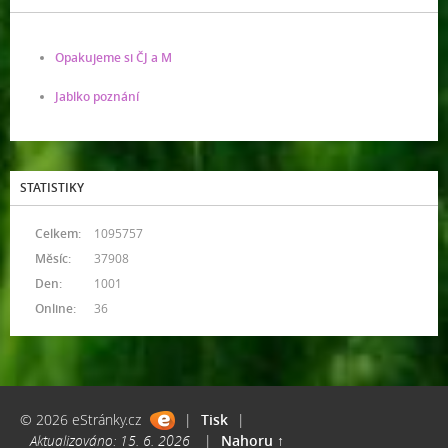
Opakujeme si ČJ a M
Jablko poznání
STATISTIKY
Celkem:
1095757
Měsíc:
37908
Den:
1001
Online:
36
© 2026 eStránky.cz
|
Tisk
|
Aktualizováno: 15. 6. 2026
|
Nahoru ↑