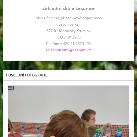
Základní škola Lesonice
okres Znojmo, příspěvková organizace
Lesonice 73
672 01 Moravský Krumlov
IČO 71012966
Telefon: + 420 515 323 159
zslesonicemk@seznam.cz
POSLEDNÍ FOTOGRAFIE