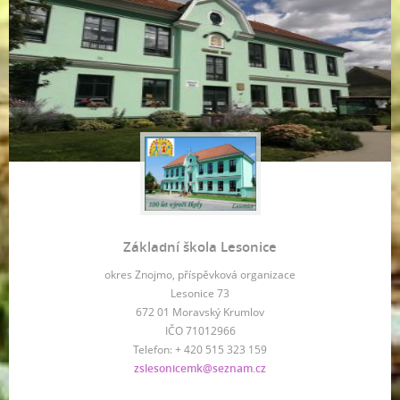
Základní škola Lesonice
okres Znojmo, příspěvková organizace
Lesonice 73
672 01 Moravský Krumlov
IČO 71012966
Telefon: + 420 515 323 159
zslesonicemk@seznam.cz