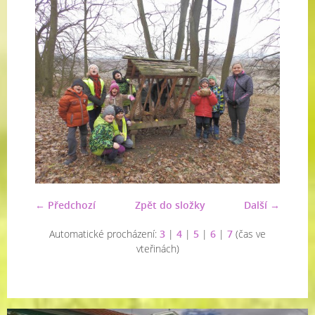
← Předchozí
Zpět do složky
Další →
Automatické procházení:
3
|
4
|
5
|
6
|
7
(čas ve
vteřinách)