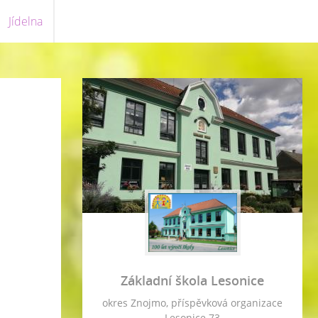
Jídelna
Základní škola Lesonice
okres Znojmo, příspěvková organizace
Lesonice 73