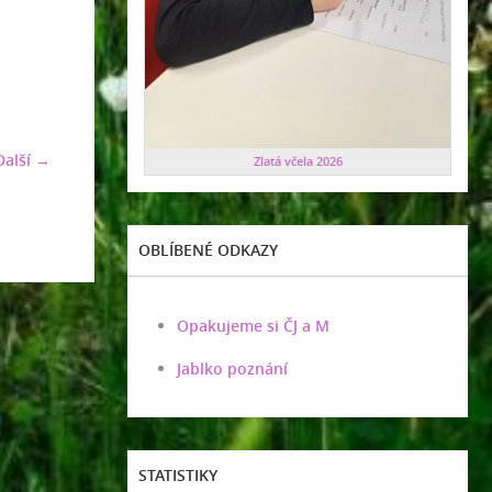
Další →
Zlatá včela 2026
OBLÍBENÉ ODKAZY
Opakujeme si ČJ a M
Jablko poznání
STATISTIKY