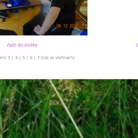
Zpět do složky
ení:
3
|
4
|
5
|
6
|
7
(čas ve vteřinách)