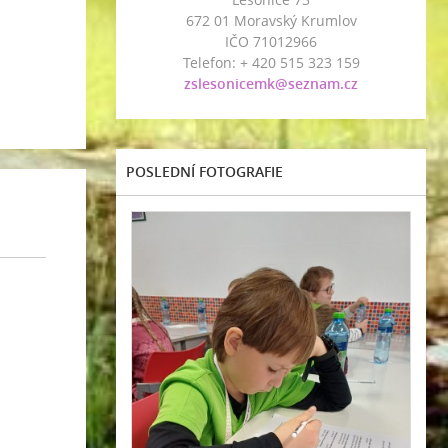
672 01 Moravský Krumlov
IČO 71012966
Telefon: + 420 515 323 159
zslesonicemk@seznam.cz
POSLEDNÍ FOTOGRAFIE