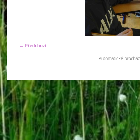
← Předchozí
Automatické procház