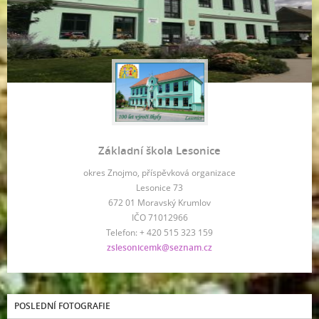
Základní škola Lesonice
okres Znojmo, příspěvková organizace
Lesonice 73
672 01 Moravský Krumlov
IČO 71012966
Telefon: + 420 515 323 159
zslesonicemk@seznam.cz
POSLEDNÍ FOTOGRAFIE