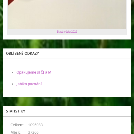
Zlatá včela 2026
OBLÍBENÉ ODKAZY
Opakujeme si ČJ a M
Jablko poznání
STATISTIKY
Celkem:
1096983
Měsíc:
37206