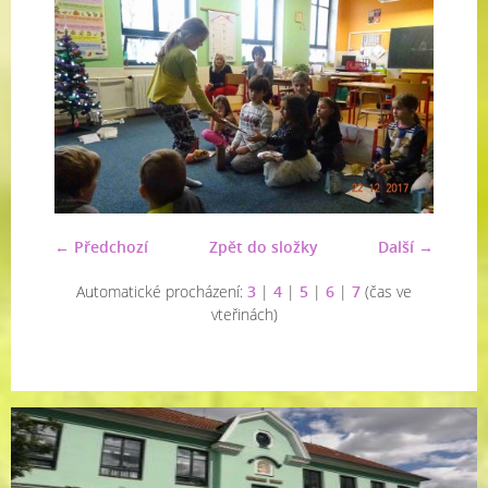
← Předchozí
Zpět do složky
Další →
Automatické procházení:
3
|
4
|
5
|
6
|
7
(čas ve
vteřinách)