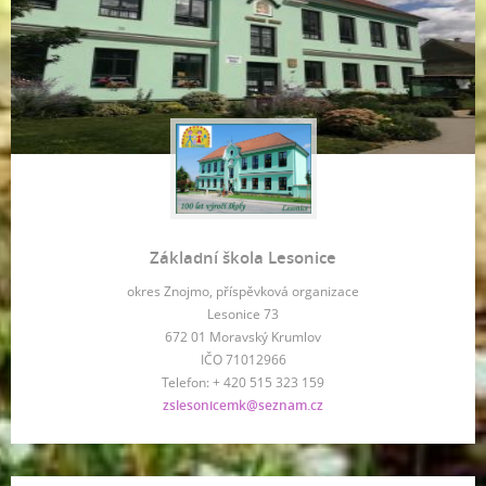
Základní škola Lesonice
okres Znojmo, příspěvková organizace
Lesonice 73
672 01 Moravský Krumlov
IČO 71012966
Telefon: + 420 515 323 159
zslesonicemk@seznam.cz