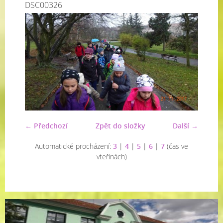
DSC00326
← Předchozí
Zpět do složky
Další →
Automatické procházení:
3
|
4
|
5
|
6
|
7
(čas ve
vteřinách)