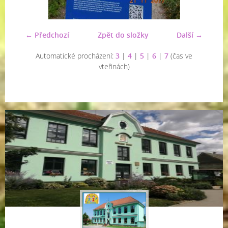
← Předchozí
Zpět do složky
Další →
Automatické procházení:
3
|
4
|
5
|
6
|
7
(čas ve
vteřinách)