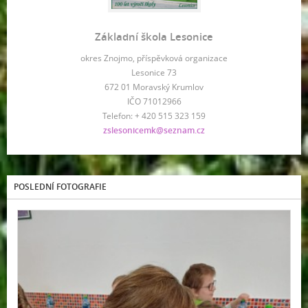
Základní škola Lesonice
okres Znojmo, příspěvková organizace
Lesonice 73
672 01 Moravský Krumlov
IČO 71012966
Telefon: + 420 515 323 159
zslesonicemk@seznam.cz
POSLEDNÍ FOTOGRAFIE