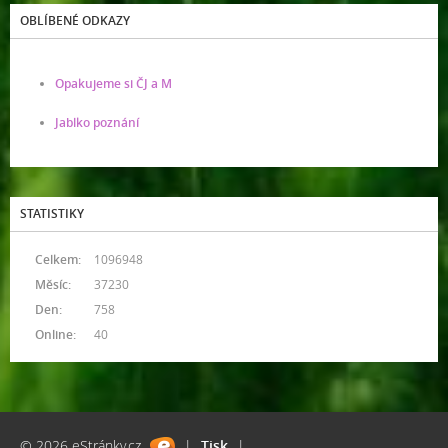
OBLÍBENÉ ODKAZY
Opakujeme si ČJ a M
Jablko poznání
STATISTIKY
Celkem:
1096948
Měsíc:
37230
Den:
758
Online:
40
© 2026 eStránky.cz
|
Tisk
|