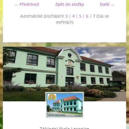
← Předchozí
Zpět do složky
Další →
Automatické procházení:
3
|
4
|
5
|
6
|
7
(čas ve
vteřinách)
Základní škola Lesonice