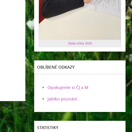
Zlatá včela 2026
OBLÍBENÉ ODKAZY
Opakujeme si ČJ a M
Jablko poznání
STATISTIKY