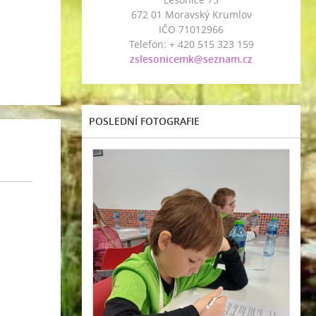
672 01 Moravský Krumlov
IČO 71012966
Telefon: + 420 515 323 159
zslesonicemk@seznam.cz
POSLEDNÍ FOTOGRAFIE