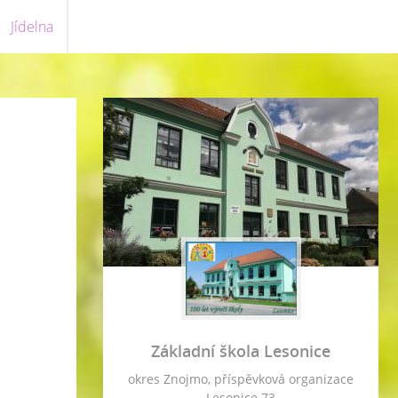
Jídelna
Základní škola Lesonice
okres Znojmo, příspěvková organizace
Lesonice 73