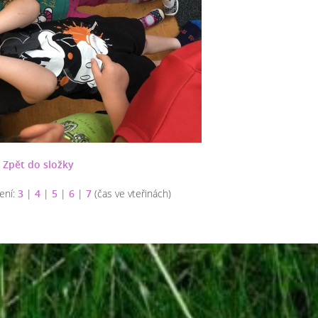
Zpět do složky
ení:
3
|
4
|
5
|
6
|
7
(čas ve vteřinách)