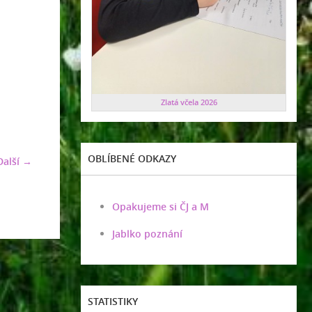
Zlatá včela 2026
OBLÍBENÉ ODKAZY
Další →
Opakujeme si ČJ a M
Jablko poznání
STATISTIKY