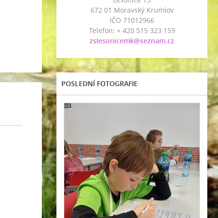
672 01 Moravský Krumlov
IČO 71012966
Telefon: + 420 515 323 159
zslesonicemk@seznam.cz
POSLEDNÍ FOTOGRAFIE