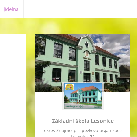
Jídelna
Základní škola Lesonice
okres Znojmo, příspěvková organizace
Lesonice 73