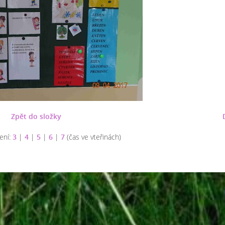
Zpět do složky
ení:
3
|
4
|
5
|
6
|
7
(čas ve vteřinách)