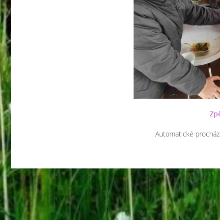
Zpě
Automatické procház