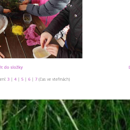
t do složky
ení:
3
|
4
|
5
|
6
|
7
(čas ve vteřinách)