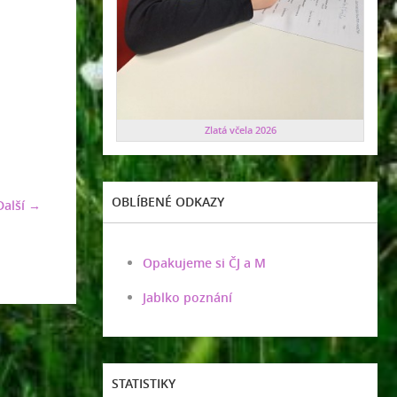
Zlatá včela 2026
OBLÍBENÉ ODKAZY
Další →
Opakujeme si ČJ a M
Jablko poznání
STATISTIKY