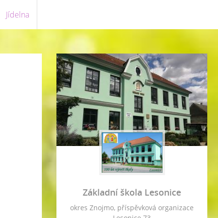
Jídelna
Základní škola Lesonice
okres Znojmo, příspěvková organizace
Lesonice 73