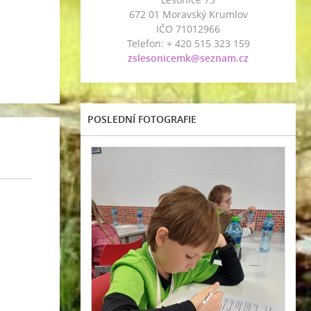
672 01 Moravský Krumlov
IČO 71012966
Telefon: + 420 515 323 159
zslesonicemk@seznam.cz
POSLEDNÍ FOTOGRAFIE