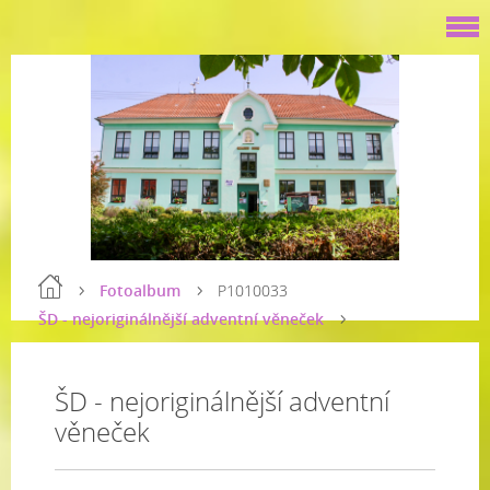
Fotoalbum
P1010033
ŠD - nejoriginálnější adventní věneček
ŠD - nejoriginálnější adventní
věneček