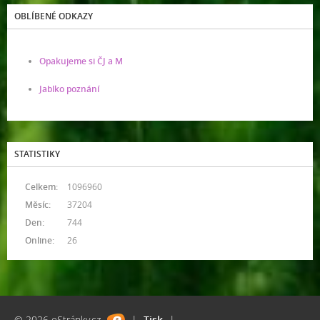
OBLÍBENÉ ODKAZY
Opakujeme si ČJ a M
Jablko poznání
STATISTIKY
Celkem:
1096960
Měsíc:
37204
Den:
744
Online:
26
© 2026 eStránky.cz
|
Tisk
|