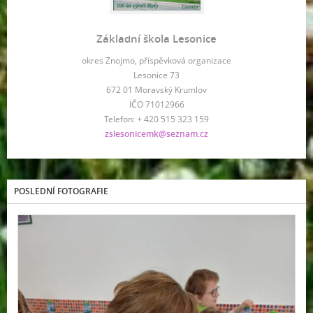
Základní škola Lesonice
okres Znojmo, příspěvková organizace
Lesonice 73
672 01 Moravský Krumlov
IČO 71012966
Telefon: + 420 515 323 159
zslesonicemk@seznam.cz
POSLEDNÍ FOTOGRAFIE