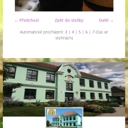
← Předchozí
Zpět do složky
Další →
Automatické procházení:
3
|
4
|
5
|
6
|
7
(čas ve
vteřinách)