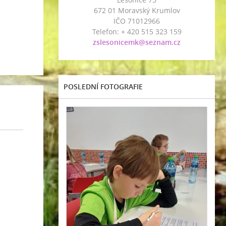
672 01 Moravský Krumlov
IČO 71012966
Telefon: + 420 515 323 159
zslesonicemk@seznam.cz
POSLEDNÍ FOTOGRAFIE