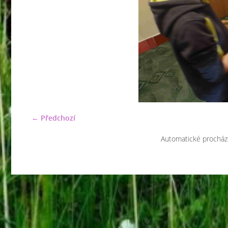
← Předchozí
Automatické procház