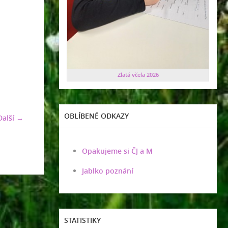
Zlatá včela 2026
OBLÍBENÉ ODKAZY
Další →
Opakujeme si ČJ a M
Jablko poznání
STATISTIKY