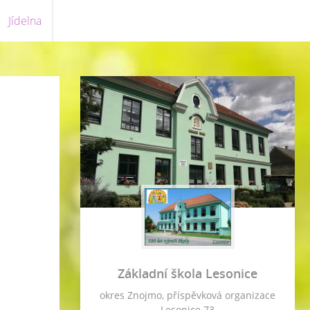
Jídelna
Základní škola Lesonice
okres Znojmo, příspěvková organizace
Lesonice 73