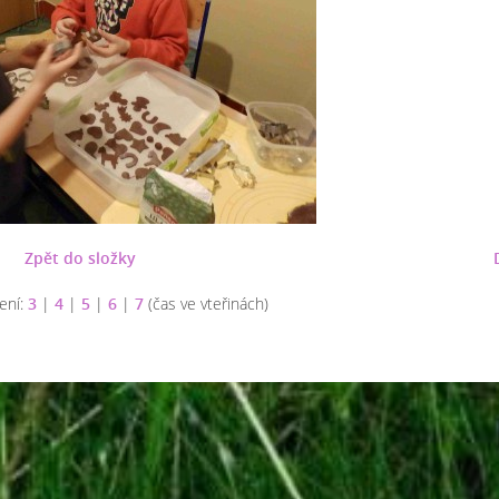
Zpět do složky
ení:
3
|
4
|
5
|
6
|
7
(čas ve vteřinách)