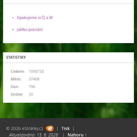
Opakujeme si ČJ a M
Jablko poznání
STATISTIKY
Celkem:
1096733
Měsíc:
37468
Den:
796
Online:
30
© 2026 eStránky.cz
|
Tisk
|
Aktualizováno: 15. 6. 2026
|
Nahoru ↑