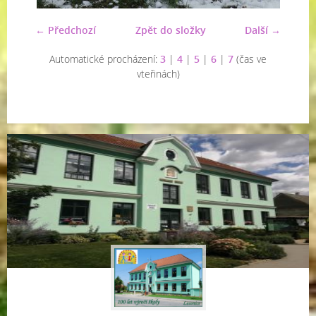
← Předchozí
Zpět do složky
Další →
Automatické procházení:
3
|
4
|
5
|
6
|
7
(čas ve
vteřinách)