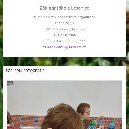
Základní škola Lesonice
okres Znojmo, příspěvková organizace
Lesonice 73
672 01 Moravský Krumlov
IČO 71012966
Telefon: + 420 515 323 159
zslesonicemk@seznam.cz
POSLEDNÍ FOTOGRAFIE