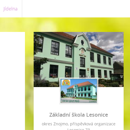
Jídelna
Základní škola Lesonice
okres Znojmo, příspěvková organizace
Lesonice 73