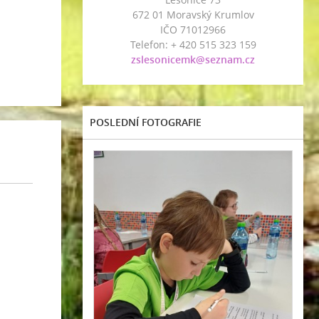
672 01 Moravský Krumlov
IČO 71012966
Telefon: + 420 515 323 159
zslesonicemk@seznam.cz
POSLEDNÍ FOTOGRAFIE