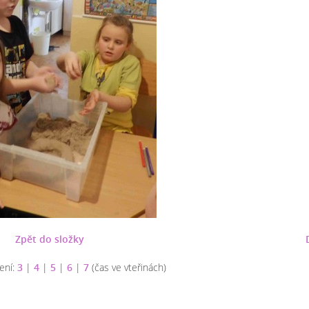
Zpět do složky
ení:
3
|
4
|
5
|
6
|
7
(čas ve vteřinách)