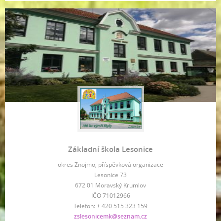
Základní škola Lesonice
okres Znojmo, příspěvková organizace
Lesonice 73
672 01 Moravský Krumlov
IČO 71012966
Telefon: + 420 515 323 159
zslesonicemk@seznam.cz