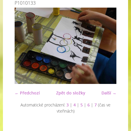
P1010133
← Předchozí
Zpět do složky
Další →
Automatické procházení:
3
|
4
|
5
|
6
|
7
(čas ve
vteřinách)