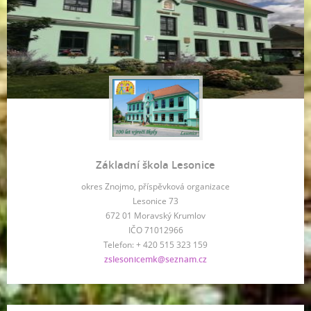
Základní škola Lesonice
okres Znojmo, příspěvková organizace
Lesonice 73
672 01 Moravský Krumlov
IČO 71012966
Telefon: + 420 515 323 159
zslesonicemk@seznam.cz