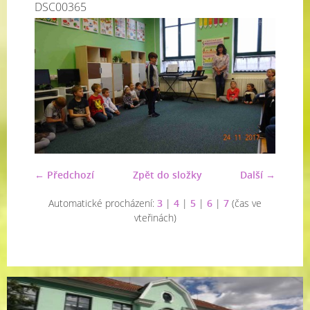
DSC00365
← Předchozí
Zpět do složky
Další →
Automatické procházení:
3
|
4
|
5
|
6
|
7
(čas ve
vteřinách)