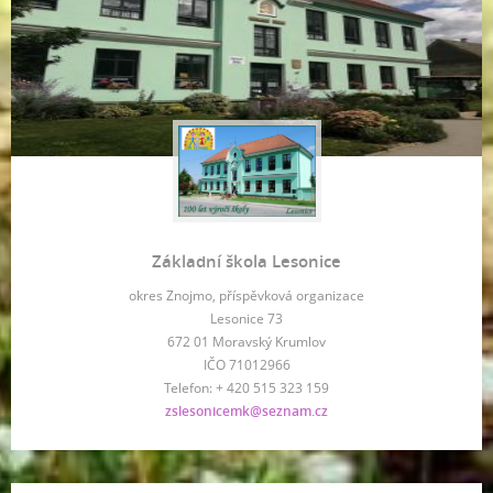
Základní škola Lesonice
okres Znojmo, příspěvková organizace
Lesonice 73
672 01 Moravský Krumlov
IČO 71012966
Telefon: + 420 515 323 159
zslesonicemk@seznam.cz