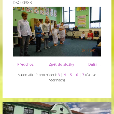
DSC00383
← Předchozí
Zpět do složky
Další →
Automatické procházení:
3
|
4
|
5
|
6
|
7
(čas ve
vteřinách)