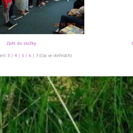
Zpět do složky
ení:
3
|
4
|
5
|
6
|
7
(čas ve vteřinách)