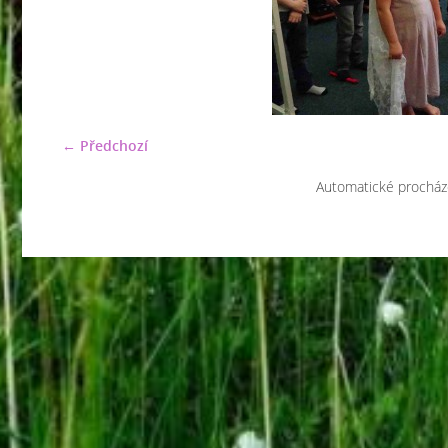
← Předchozí
Automatické procház