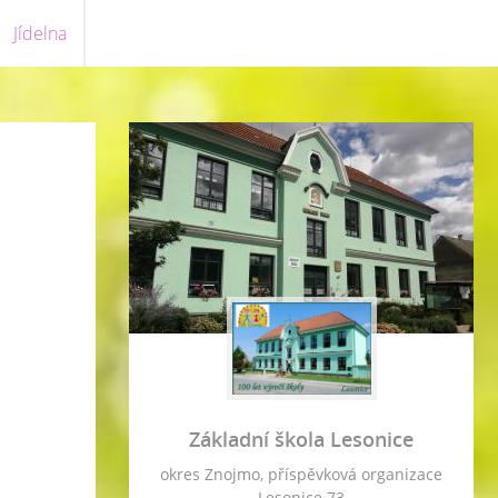
Jídelna
Základní škola Lesonice
okres Znojmo, příspěvková organizace
Lesonice 73