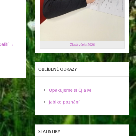
Další →
Zlatá včela 2026
OBLÍBENÉ ODKAZY
Opakujeme si ČJ a M
Jablko poznání
STATISTIKY