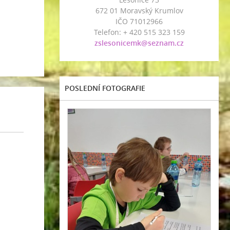
672 01 Moravský Krumlov
IČO 71012966
Telefon: + 420 515 323 159
zslesonicemk@seznam.cz
POSLEDNÍ FOTOGRAFIE