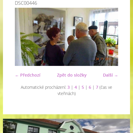
DSC00446
← Předchozí
Zpět do složky
Další →
Automatické procházení:
3
|
4
|
5
|
6
|
7
(čas ve
vteřinách)