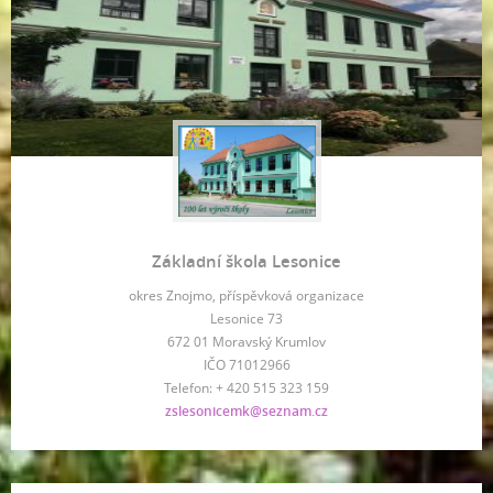
Základní škola Lesonice
okres Znojmo, příspěvková organizace
Lesonice 73
672 01 Moravský Krumlov
IČO 71012966
Telefon: + 420 515 323 159
zslesonicemk@seznam.cz