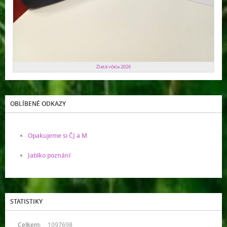
Zlatá včela 2026
OBLÍBENÉ ODKAZY
Opakujeme si ČJ a M
Jablko poznání
STATISTIKY
Celkem:
1097698