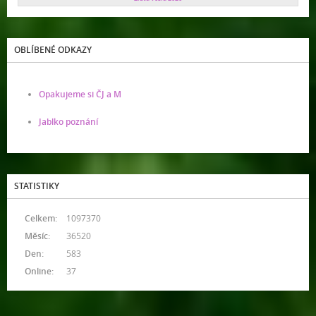
OBLÍBENÉ ODKAZY
Opakujeme si ČJ a M
Jablko poznání
STATISTIKY
Celkem:
1097370
Měsíc:
36520
Den:
583
Online:
37