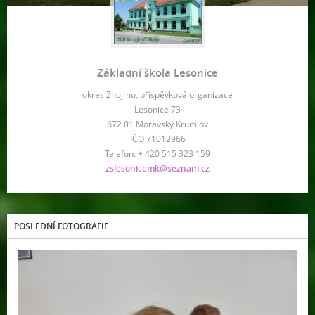
Základní škola Lesonice
okres Znojmo, příspěvková organizace
Lesonice 73
672 01 Moravský Krumlov
IČO 71012966
Telefon: + 420 515 323 159
zslesonicemk@seznam.cz
POSLEDNÍ FOTOGRAFIE