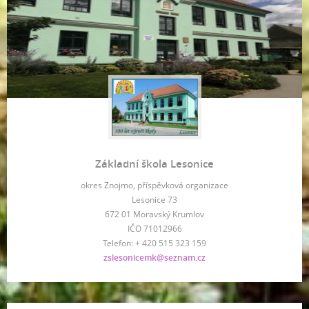
Základní škola Lesonice
okres Znojmo, příspěvková organizace
Lesonice 73
672 01 Moravský Krumlov
IČO 71012966
Telefon: + 420 515 323 159
zslesonicemk@seznam.cz