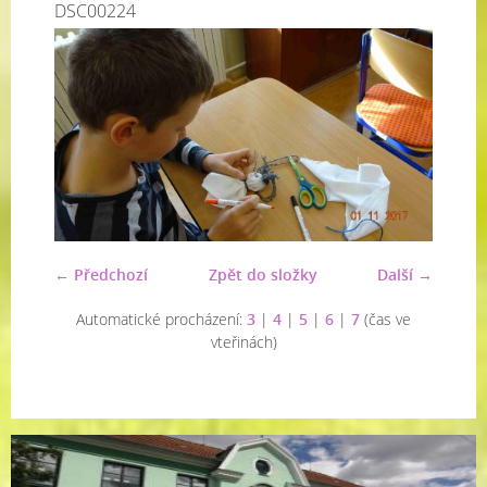
DSC00224
← Předchozí
Zpět do složky
Další →
Automatické procházení:
3
|
4
|
5
|
6
|
7
(čas ve
vteřinách)