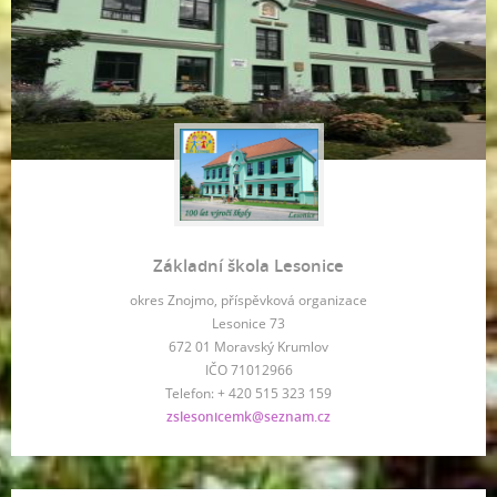
Základní škola Lesonice
okres Znojmo, příspěvková organizace
Lesonice 73
672 01 Moravský Krumlov
IČO 71012966
Telefon: + 420 515 323 159
zslesonicemk@seznam.cz