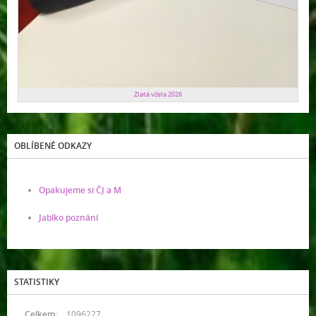
Zlatá včela 2026
OBLÍBENÉ ODKAZY
Opakujeme si ČJ a M
Jablko poznání
STATISTIKY
Celkem:
1096227