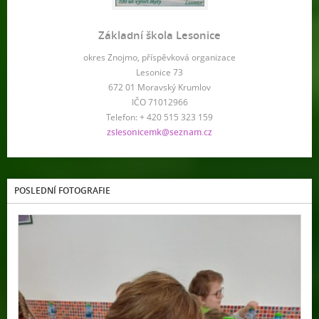
Základní škola Lesonice
okres Znojmo, příspěvková organizace
Lesonice 73
672 01 Moravský Krumlov
IČO 71012966
Telefon: + 420 515 323 159
zslesonicemk@seznam.cz
POSLEDNÍ FOTOGRAFIE