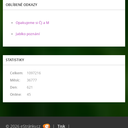
OBLÍBENÉ ODKAZY
Opakujeme si ČJ a M
Jablko poznání
STATISTIKY
Celkem:
1097216
Měsíc:
36777
Den:
621
Online:
45
© 2026 eStránky.cz
|
Tisk
|