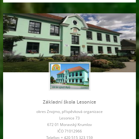
Základní škola Lesonice
okres Znojmo, příspěvková organizace
Lesonice 73
672 01 Moravský Krumlov
IČO 71012966
Telefon: + 420 515 323 159